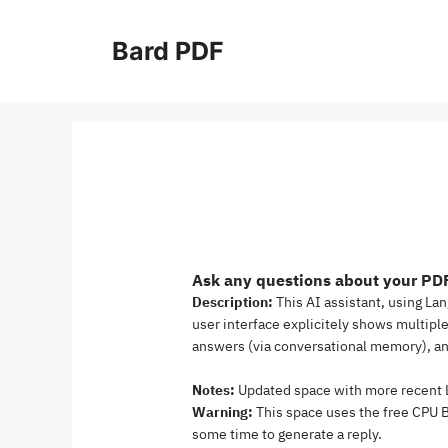
Ga
naar
Bard PDF
de
inhoud